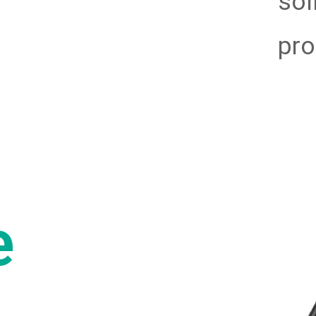
sol
pro
e