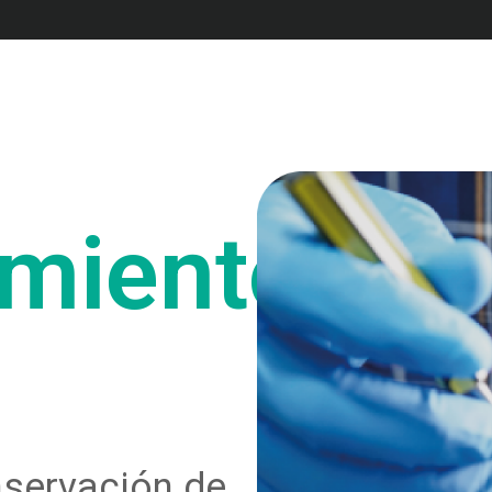
miento
nservación de