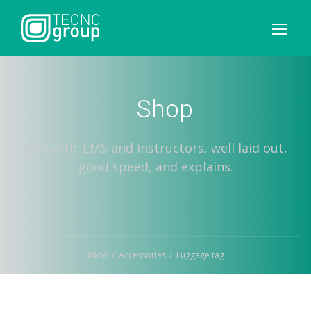
Shop
Fantastic LMS and instructors, well laid out,
good speed, and explains.
Inicio
Accessories
Luggage tag